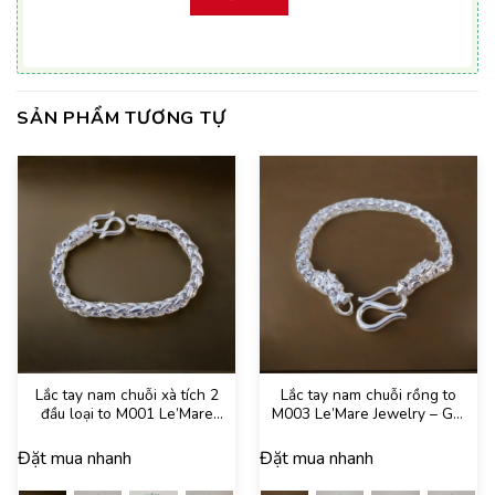
SẢN PHẨM TƯƠNG TỰ
Lắc tay nam chuỗi xà tích 2
Lắc tay nam chuỗi rồng to
đầu loại to M001 Le’Mare
M003 Le’Mare Jewelry – Gợi
Jewelry – Gợi ý món quà
ý món quà độc đáo và ý
độc đáo và ý nghĩa dành
nghĩa dành tặng nam giới
Đặt mua nhanh
Đặt mua nhanh
tặng nam giới trong các dịp
trong các dịp sinh nhật,
sinh nhật, ngày kỷ niệm, lễ
ngày kỷ niệm, lễ tết, giáng