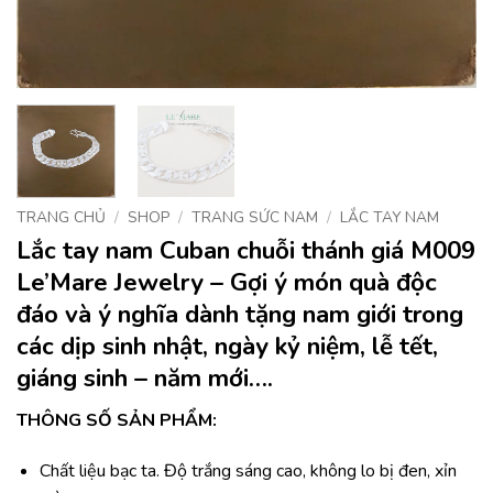
TRANG CHỦ
/
SHOP
/
TRANG SỨC NAM
/
LẮC TAY NAM
Lắc tay nam Cuban chuỗi thánh giá M009
Le’Mare Jewelry – Gợi ý món quà độc
đáo và ý nghĩa dành tặng nam giới trong
các dịp sinh nhật, ngày kỷ niệm, lễ tết,
giáng sinh – năm mới….
THÔNG SỐ SẢN PHẨM:
Chất liệu bạc ta. Độ trắng sáng cao, không lo bị đen, xỉn