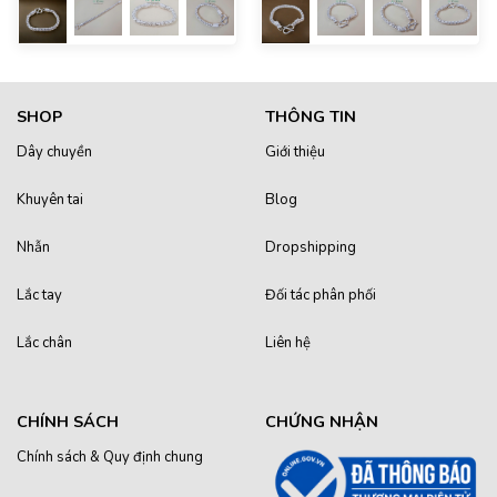
tết, giáng sinh – năm mới….
sinh – năm mới….
SHOP
THÔNG TIN
Dây chuyền
Giới thiệu
Khuyên tai
Blog
Nhẫn
Dropshipping
Lắc tay
Đối tác phân phối
Lắc chân
Liên hệ
CHÍNH SÁCH
CHỨNG NHẬN
Chính sách & Quy định chung