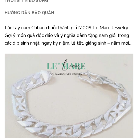
THÔNG TIN BỔ SUNG
HƯỚNG DẪN BẢO QUẢN
Lắc tay nam Cuban chuỗi thánh giá M009 Le’Mare Jewelry –
Gợi ý món quà độc đáo và ý nghĩa dành tặng nam giới trong
các dịp sinh nhật, ngày kỷ niệm, lễ tết, giáng sinh – năm mới….