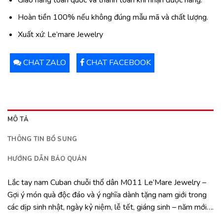
Giao hàng toàn quốc và thanh toán khi nhận được hàng.
Hoàn tiền 100% nếu không đúng mẫu mã và chất lượng.
Xuất xứ: Le’mare Jewelry
CHAT ZALO
CHAT FACEBOOK
MÔ TẢ
THÔNG TIN BỔ SUNG
HƯỚNG DẪN BẢO QUẢN
Lắc tay nam Cuban chuỗi thổ dân M011 Le’Mare Jewelry –
Gợi ý món quà độc đáo và ý nghĩa dành tặng nam giới trong
các dịp sinh nhật, ngày kỷ niệm, lễ tết, giáng sinh – năm mới….