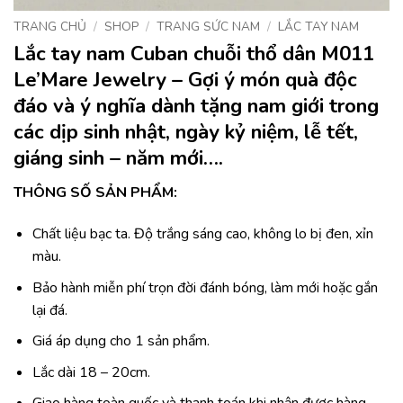
TRANG CHỦ
/
SHOP
/
TRANG SỨC NAM
/
LẮC TAY NAM
Lắc tay nam Cuban chuỗi thổ dân M011
Le’Mare Jewelry – Gợi ý món quà độc
đáo và ý nghĩa dành tặng nam giới trong
các dịp sinh nhật, ngày kỷ niệm, lễ tết,
giáng sinh – năm mới….
THÔNG SỐ SẢN PHẨM:
Chất liệu bạc ta. Độ trắng sáng cao, không lo bị đen, xỉn
màu.
Bảo hành miễn phí trọn đời đánh bóng, làm mới hoặc gắn
lại đá.
Giá áp dụng cho 1 sản phẩm.
Lắc dài 18 – 20cm.