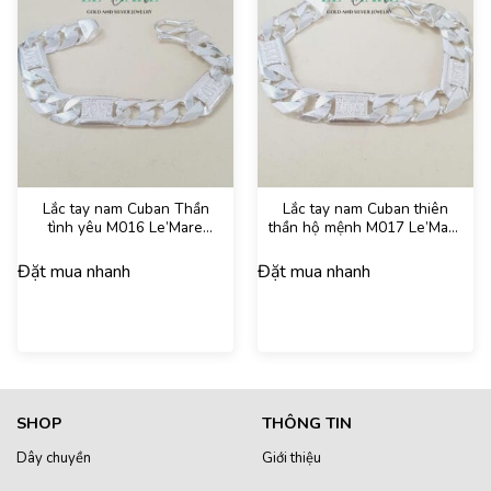
Lắc tay nam Cuban Thần
Lắc tay nam Cuban thiên
tình yêu M016 Le’Mare
thần hộ mệnh M017 Le’Mare
Jewelry – Gợi ý món quà
Jewelry – Gợi ý món quà
độc đáo và ý nghĩa dành
độc đáo và ý nghĩa dành
Đặt mua nhanh
Đặt mua nhanh
tặng nam giới trong các dịp
tặng nam giới trong các dịp
sinh nhật, ngày kỷ niệm, lễ
sinh nhật, ngày kỷ niệm, lễ
tết, giáng sinh – năm mới…
tết, giáng sinh – năm mới…
SHOP
THÔNG TIN
Dây chuyền
Giới thiệu