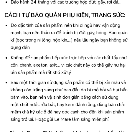
Bảo hành 24 tháng với các trường hợp đứt, gãy, rơi đá…
CÁCH TỰ BẢO QUẢN PHỤ KIỆN, TRANG SỨC:
Do đặc tính của sản phẩm, nên khi đi ngủ hay vận động
mạnh, bạn nên tháo ra để tránh bị đứt gãy, hỏng. Bảo quản
kĩ (bọc trong ni lông, hộp kín,…) nếu lâu ngày bạn không sử
dụng đến.
Không để sản phẩm tiếp xúc trực tiếp với các chất tẩy như
cồn, chanh, axeton, axit… vì các chất này có thể gây hư hại
lên sản phẩm mà rất khó xử lý.
Sau một thời gian sử dụng sản phẩm có thể bị xỉn màu và
không còn trắng sáng như ban đầu do bị mồ hôi và bụi bẩn
bám vào, bạn nên vệ sinh đơn giản bằng cách sử dụng
một chút nước rửa bát, hay kem đánh răng, dùng bàn chải
mềm chà kỹ các ổ đá hay góc cạnh cho đến khi sản phẩm
sáng trở lại. Hoặc gửi Le’Mare làm sáng miễn phí.