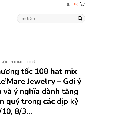
0
₫
Tìm
kiếm:
 SỨC PHONG THUỶ
hương tốc 108 hạt mix
e’Mare Jewelry – Gợi ý
 và ý nghĩa dành tặng
n quý trong các dịp kỷ
/10, 8/3…
á