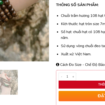
gốc
hi
THÔNG SỐ SẢN PHẨM:
là:
tạ
530.000₫.
là
Chuỗi trầm hương 108 hạt 
29
Kích thước: hạt tròn size 7m
Số hạt: chuỗi hạt có 108 hạt
năm.
Sử dụng: vòng chuỗi đeo ta
Xuất xứ: Việt Nam.
Cách Đo Size
-
Chế Độ Bảo
Số lượng
THÊ
ĐẶ