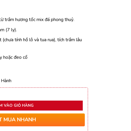
ện
i
:
từ trầm hương tốc mix đá phong thuỷ.
9.000₫.
m (7 ly).
 (chưa tính hồ lô và tua rua), tích trầm lâu
y hoặc đeo cổ
 Hành
M VÀO GIỎ HÀNG
T MUA NHANH