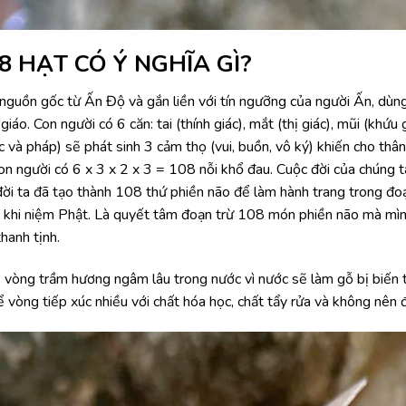
 HẠT CÓ Ý NGHĨA GÌ?
uồn gốc từ Ấn Độ và gắn liền với tín ngưỡng của người Ấn, dùng để
. Con người có 6 căn: tai (thính giác), mắt (thị giác), mũi (khứu giác
xúc và pháp) sẽ phát sinh 3 cảm thọ (vui, buồn, vô ký) khiến cho thâ
y, con người có 6 x 3 x 2 x 3 = 108 nỗi khổ đau. Cuộc đời của chúng t
a đời ta đã tạo thành 108 thứ phiền não để làm hành trang trong đ
ng khi niệm Phật. Là quyết tâm đoạn trừ 108 món phiền não mà mì
hanh tịnh.
rầm hương ngâm lâu trong nước vì nước sẽ làm gỗ bị biến tính
 vòng tiếp xúc nhiều với chất hóa học, chất tẩy rửa và không nên đ