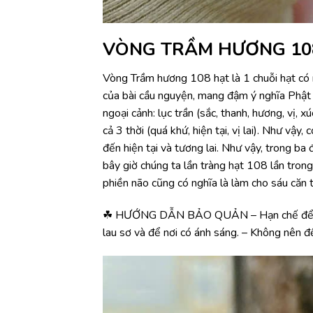
VÒNG TRẦM HƯƠNG 108
Vòng Trầm hương 108 hạt là 1 chuỗi hạt có ng
của bài cầu nguyện, mang đậm ý nghĩa Phật giáo
ngoại cảnh: lục trần (sắc, thanh, hương, vị, 
cả 3 thời (quá khứ, hiện tại, vị lai). Như vậ
đến hiện tại và tương lai. Như vậy, trong b
bây giờ chúng ta lần tràng hạt 108 lần tro
phiền não cũng có nghĩa là làm cho sáu căn t
☘ HƯỚNG DẪN BẢO QUẢN – Hạn chế để vòng t
lau sơ và để nơi có ánh sáng. – Không nên để