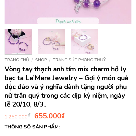
TRANG CHỦ
/
SHOP
/
TRANG SỨC PHONG THUỶ
Vòng tay thạch anh tím mix charm hồ ly
bạc ta Le’Mare Jewelry – Gợi ý món quà
độc đáo và ý nghĩa dành tặng người phụ
nữ trân quý trong các dịp kỷ niệm, ngày
lễ 20/10, 8/3..
Giá
Giá
655.000
₫
₫
1.250.000
gốc
hiện
THÔNG SỐ SẢN PHẨM:
là:
tại