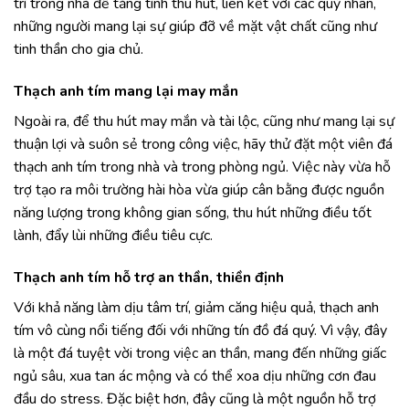
trí trong nhà để tăng tính thu hút, liên kết với các quý nhân,
những người mang lại sự giúp đỡ về mặt vật chất cũng như
tinh thần cho gia chủ.
Thạch anh tím mang lại may mắn
Ngoài ra, để thu hút may mắn và tài lộc, cũng như mang lại sự
thuận lợi và suôn sẻ trong công việc, hãy thử đặt một viên đá
thạch anh tím trong nhà và trong phòng ngủ. Việc này vừa hỗ
trợ tạo ra môi trường hài hòa vừa giúp cân bằng được nguồn
năng lượng trong không gian sống, thu hút những điều tốt
lành, đẩy lùi những điều tiêu cực.
Thạch anh tím hỗ trợ an thần, thiền định
Với khả năng làm dịu tâm trí, giảm căng hiệu quả, thạch anh
tím vô cùng nổi tiếng đối với những tín đồ đá quý. Vì vậy, đây
là một đá tuyệt vời trong việc an thần, mang đến những giấc
ngủ sâu, xua tan ác mộng và có thể xoa dịu những cơn đau
đầu do stress. Đặc biệt hơn, đây cũng là một nguồn hỗ trợ