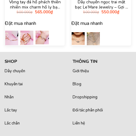
Vòng tay đá hổ phách thiên
Dây chuyền ngọc trai mặt
nhiên mix charm hồ ly bạc
bạc Le’Mare Jewelry – Gợi ý
Giá
Giá
Giá
Giá
565.000
₫
550.000
₫
Le’Mare Jewelry – Gợi ý
món quà độc đáo và ý nghĩa
800.000
₫
800.000
₫
gốc
hiện
gốc
hiện
món quà độc đáo và ý nghĩa
dành tặng người phụ nữ trân
là:
tại
là:
tại
dành tặng người phụ nữ trân
quý trong các dịp kỷ niệm,
Đặt mua nhanh
Đặt mua nhanh
800.000₫.
là:
800.000₫.
là:
565.000₫.
550.000₫
quý trong các dịp kỷ niệm,
ngày lễ …
ngày lễ …
SHOP
THÔNG TIN
Dây chuyền
Giới thiệu
Khuyên tai
Blog
Nhẫn
Dropshipping
Lắc tay
Đối tác phân phối
Lắc chân
Liên hệ