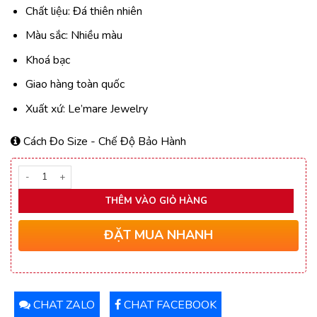
1.250.000₫.
là:
Chất liệu: Đá thiên nhiên
655.000₫.
Màu sắc: Nhiều màu
Khoá bạc
Giao hàng toàn quốc
Xuất xứ: Le’mare Jewelry
Cách Đo Size
-
Chế Độ Bảo Hành
Số lượng
THÊM VÀO GIỎ HÀNG
ĐẶT MUA NHANH
CHAT ZALO
CHAT FACEBOOK