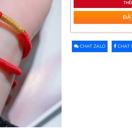
THÊ
ĐẶ
CHAT ZALO
CHAT 