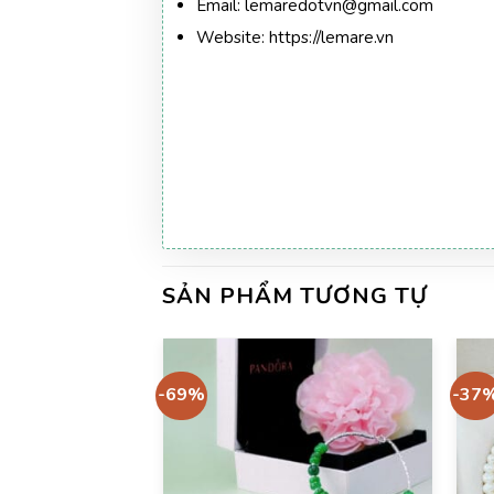
Email:
lemaredotvn@gmail.com
Website:
https://lemare.vn
SẢN PHẨM TƯƠNG TỰ
-69%
-37