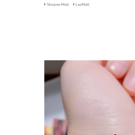
Skip
Shopee Mall
LazMall
to
content