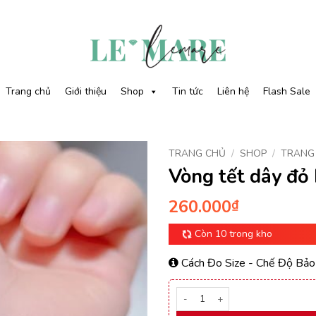
Trang chủ
Giới thiệu
Shop
Tin tức
Liên hệ
Flash Sale
TRANG CHỦ
/
SHOP
/
TRANG
Vòng tết dây đỏ
260.000
₫
Còn 10 trong kho
Cách Đo Size
-
Chế Độ Bảo
Số lượng