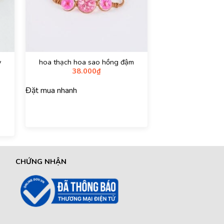
y
hoa thạch hoa sao hồng đậm
Set ngọc trai 
38.000
₫
Le’Mare Jewelry 
700.000
₫
–
sang trọng và độ
người phụ n
Đặt mua nhanh
Đặt mua nhanh
CHỨNG NHẬN