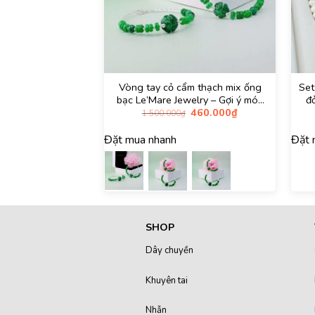
Vòng tay cỏ cẩm thạch mix ống
Set
bạc Le’Mare Jewelry – Gợi ý món
đ
Giá
Giá
460.000
₫
quà độc đáo và ý nghĩa dành tặng
quà
1.500.000
₫
gốc
hiện
người phụ nữ trân quý trong các
ng
là:
tại
dịp kỷ niệm, ngày lễ 20/10, 8/3…
Đặt mua nhanh
Đặt 
1.500.000₫.
là:
460.000₫.
SHOP
Dây chuyền
Khuyên tai
Nhẫn