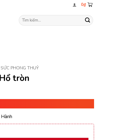
0
₫
Tìm
kiếm:
 SỨC PHONG THUỶ
 Hổ tròn
 Hành