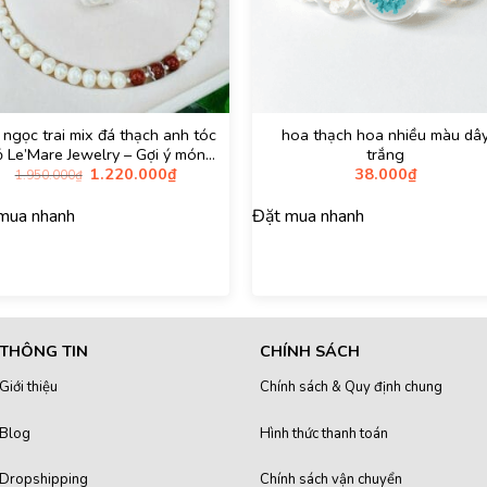
 ngọc trai mix đá thạch anh tóc
hoa thạch hoa nhiều màu dâ
ỏ Le’Mare Jewelry – Gợi ý món
trắng
Giá
Giá
1.220.000
₫
38.000
₫
 độc đáo và ý nghĩa dành tặng
1.950.000
₫
gốc
hiện
ười phụ nữ trân quý trong các
là:
tại
dịp kỷ niệm, ngày lễ , 20/10,
mua nhanh
Đặt mua nhanh
1.950.000₫.
là:
20/11, 8/3 ….
1.220.000₫.
THÔNG TIN
CHÍNH SÁCH
Giới thiệu
Chính sách & Quy định chung
Blog
Hình thức thanh toán
Dropshipping
Chính sách vận chuyển