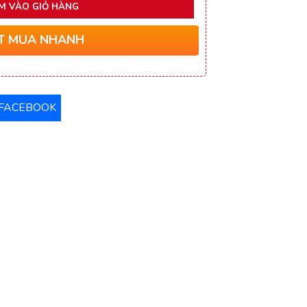
M VÀO GIỎ HÀNG
T MUA NHANH
FACEBOOK